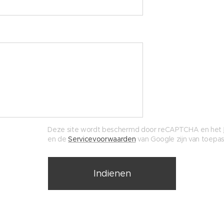
Deze site wordt beschermd door reCAPTCHA en het
en de
Servicevoorwaarden
van Google zijn van toepas
Indienen