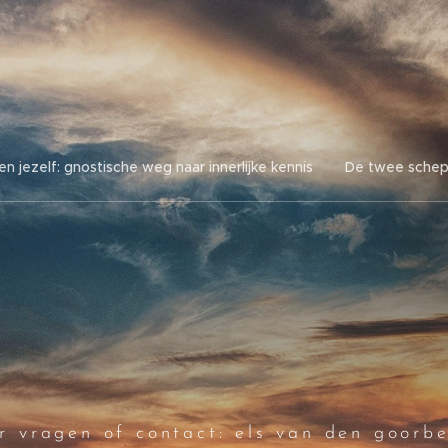
en jezelf: gnostische weg naar innerlijke kennis
De twee schep
r vragen of contact: els van den goorb