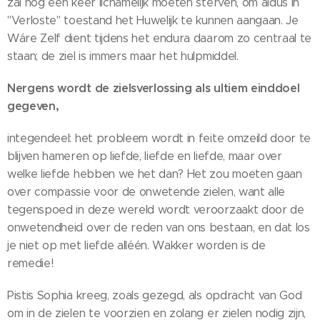
zal nog één keer lichamelijk moeten sterven, om aldus in
"Verloste" toestand het Huwelijk te kunnen aangaan. Je
Wáre Zelf dient tijdens het endura daarom zo centraal te
staan; de ziel is immers maar het hulpmiddel.
Nergens wordt de zielsverlossing als ultiem einddoel
gegeven,
integendeel: het probleem wordt in feite omzeild door te
blijven hameren op liefde, liefde en liefde, maar over
welke liefde hebben we het dan? Het zou moeten gaan
over compassie voor de onwetende zielen, want alle
tegenspoed in deze wereld wordt veroorzaakt door de
onwetendheid over de reden van ons bestaan, en dat los
je niet op met liefde alléén. Wakker worden is de
remedie!
Pistis Sophia kreeg, zoals gezegd, als opdracht van God
om in de zielen te voorzien en zolang er zielen nodig zijn,